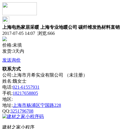
上海电热家居采暖 上海专业地暖公司 碳纤维发热材料直销
2017-07-05 14:07 浏览:
666
价格:未填
发货:3天内
发送询价
联系方式
公司:上海市月希实业有限公司 （未注册）
姓名:魏女士
电话:
021-61557931
手机:
18217658805
地区:
地址:
上海市杨浦区宁国路228
QQ:
3251796708
建材之家小程序