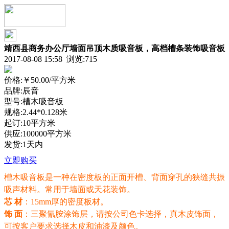
靖西县商务办公厅墙面吊顶木质吸音板，高档槽条装饰吸音板
2017-08-08 15:58 浏览:
715
价格:
￥50.00
/平方米
品牌:辰音
型号:槽木吸音板
规格:2.44*0.128米
起订:10平方米
供应:100000平方米
发货:1天内
立即购买
槽木吸音板是一种在密度板的正面开槽、背面穿孔的狭缝共振
吸声材料。常用于墙面或天花装饰。
芯 材
：15mm
厚的密度
板材。
饰 面
：三聚氰胺涂饰层，请按公司色卡选择，真木皮饰面，
可按客户要求选择木皮和油漆及颜色。