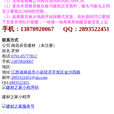
（1）龙骨架格栅之间推荐选用的间距为60CM。
（2）多块木质吸音板在板与板组合安装时，板头与板头之间
至少要留出3MM的空隙。
（3）如果吸音板从地面开始按横式安装，则长面的凹口要朝
下安装并用扣片锁紧，一块接一块再将其他吸音板安装上去。
手机：
13870920067
QQ：
2893522451
联系方式
公司:南昌辰音建材 （未注册）
姓名:罗婷
电话:
0791-85777812
手机:
13870920067
地区:
地址:
江西省南昌市小蓝经济开发区金沙四路
邮件:
2893522451@qq.com
QQ:
2893522451
建材之家小程序