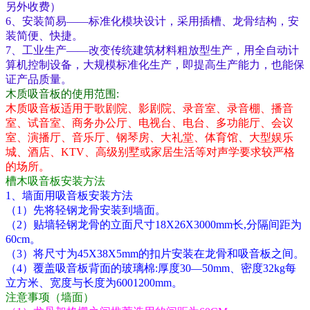
另外收费）
6、安装简易——标准化模块设计，采用插槽、龙骨结构，安
装简便、快捷。
7、工业生产——改变传统建筑材料粗放型生产，用全自动计
算机控制设备，大规模标准化生产，即提高生产能力，也能保
证产品质量。
木质吸音板的使用范围:
木质吸音板适用于歌剧院、影剧院、录音室、录音棚、播音
室、试音室、商务办公厅、电视台、电台、多功能厅、会议
室、演播厅、音乐厅、钢琴房、大礼堂、体育馆、大型娱乐
城、酒店、KTV、高级别墅或家居生活等对声学要求较严格
的场所。
槽木吸音板安装方法
1、墙面用吸音板安装方法
（1）先将轻钢龙骨安装到墙面。
（2）贴墙轻钢龙骨的立面尺寸18X26X3000mm长,分隔间距为
60cm。
（3）将尺寸为45X38X5mm的扣片安装在龙骨和吸音板之间。
（4）覆盖吸音板背面的玻璃棉:厚度30—50mm、密度32kg每
立方米、宽度与长度为6001200mm。
注意事项（墙面）