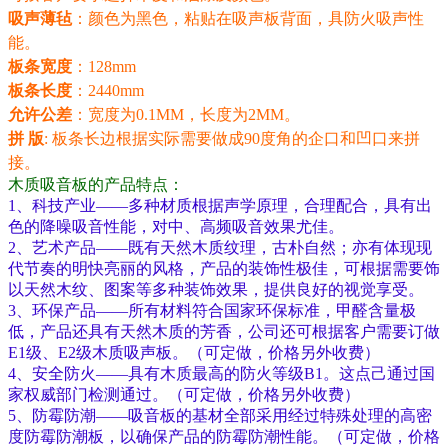
吸声薄毡
：颜色为黑色，粘贴在吸声板背面，具防火吸声性
能。
板条宽度
：128mm
板条长度
：2440mm
允许公差
：宽度为0.1MM
，长度为
2MM
。
拼 版
:
板条长边根据实际需要做成
90
度角的企口和凹口来拼
接。
木质吸音板的产品特点：
1、科技产业——多种材质根据声学原理，合理配合，具有出
色的降噪吸音性能，对中、高频吸音效果尤佳。
2、艺术产品——既有天然木质纹理，古朴自然；亦有体现现
代节奏的明快亮丽的风格，产品的装饰性极佳，可根据需要饰
以天然木纹、图案等多种装饰效果，提供良好的视觉享受。
3、环保产品——所有材料符合国家环保标准，甲醛含量极
低，产品还具有天然木质的芳香，公司还可根据客户需要订做
E1级、E2级木质吸声板。（可定做，价格另外收费）
4、安全防火——具有木质最高的防火等级B1。这点己通过国
家权威部门检测通过。（可定做，价格另外收费）
5、防霉防潮——吸音板的基材全部采用经过特殊处理的高密
度防霉防潮板，以确保产品的防霉防潮性能。（可定做，价格