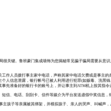
很关键。鲁班豪门集成墙饰为您揭秘常见骗子骗局需要从意识
工作人员拨打事主家中电话，声称其家中电话欠费或是事主的身
主个人信息泄露，银行帐号已被人利用进行犯罪(如贩毒、洗黑钱
其事先准备好的银行卡的账号上，并让事主到ATM机上按其指令
短信、电话、刮刮卡、信件等媒介为平台发送虚假中奖信息，继
事主孩子等亲属被其绑架，并模拟孩子、亲人的哭声、叫喊声，