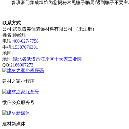
鲁班豪门集成墙饰为您揭秘常见骗子骗局!遇到骗子不要主
联系方式
公司:武汉盛美佳装饰材料有限公司 （未注册）
姓名:师经理
电话:
400-027-7758
手机:
15387076381
地区:
地址:
湖北省武汉市江岸区十大家工业园
QQ:
2166907273
建材之家小程序
微信公众服务号
建材新媒体