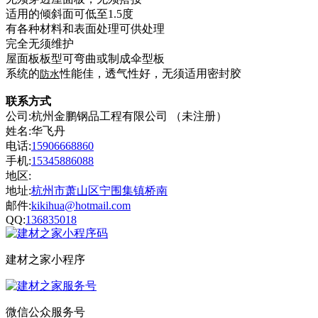
适用的倾斜面可低至1.5度
有各种材料和表面处理可供处理
完全无须维护
屋面板板型可弯曲或制成伞型板
系统的
性能佳，透气性好，无须适用密封胶
防水
联系方式
公司:杭州金鹏钢品工程有限公司 （未注册）
姓名:华飞丹
电话:
15906668860
手机:
15345886088
地区:
地址:
杭州市萧山区宁围集镇桥南
邮件:
kikihua@hotmail.com
QQ:
136835018
建材之家小程序
微信公众服务号