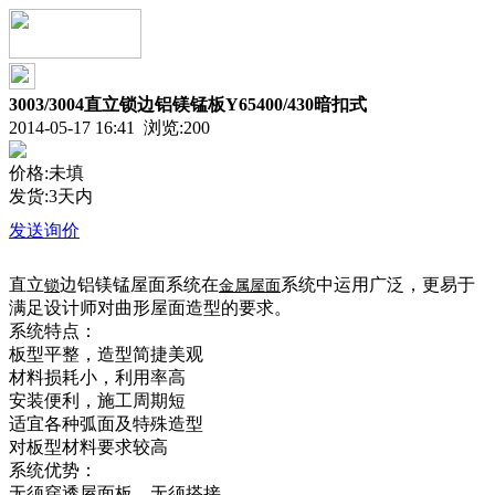
3003/3004直立锁边铝镁锰板Y65400/430暗扣式
2014-05-17 16:41 浏览:
200
价格:未填
发货:3天内
发送询价
直立
边铝镁锰屋面系统在
系统中运用广泛，更易于
锁
金属屋面
满足设计师对曲形屋面造型的要求。
系统特点：
板型平整，造型简捷美观
材料损耗小，利用率高
安装便利，施工周期短
适宜各种弧面及特殊造型
对板型材料要求较高
系统优势：
无须穿透屋面板，无须搭接